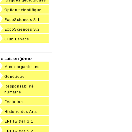
Risques géologiques
Option scientifique
ExpoSciences S.1
ExpoSciences S.2
Club Espace
Je suis en 3ème
Micro-organismes
Génétique
Responsabilité
humaine
Evolution
Histoire des Arts
EPI Twitter S.1
EPI Twitter S.2