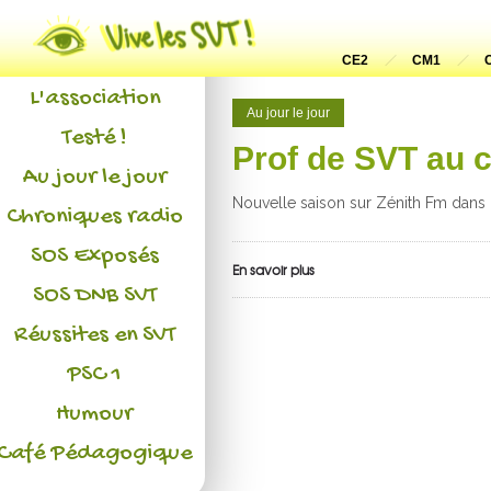
Actualités
CE2
CM1
L'association
Au jour le jour
Testé !
Prof de SVT au 
Au jour le jour
Nouvelle saison sur Zénith Fm dans 
Chroniques radio
SOS Exposés
En savoir plus
SOS DNB SVT
Réussites en SVT
PSC 1
Humour
Café Pédagogique