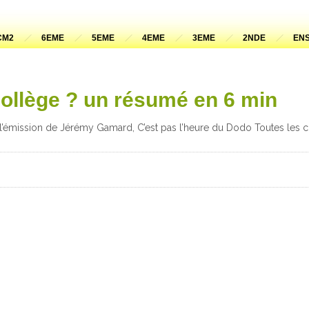
CM2
6EME
5EME
4EME
3EME
2NDE
ENS
collège ? un résumé en 6 min
l’émission de Jérémy Gamard, C’est pas l’heure du Dodo Toutes les c