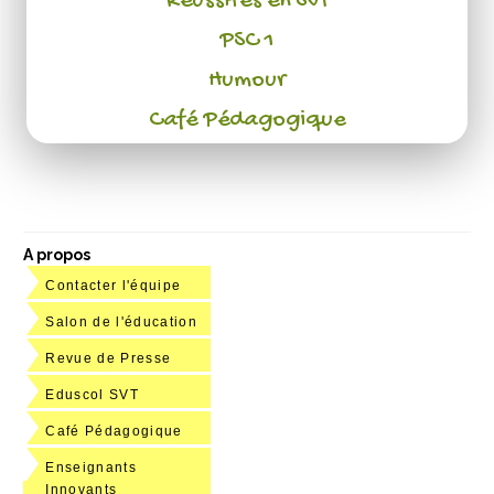
Réussites en SVT
PSC 1
Humour
Café Pédagogique
A propos
Contacter l'équipe
Salon de l'éducation
Revue de Presse
Eduscol SVT
Café Pédagogique
Enseignants
Innovants