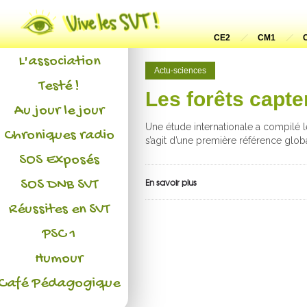
Actualités
CE2
CM1
L'association
Actu-sciences
Testé !
Les forêts capte
Au jour le jour
Une étude internationale a compilé l
Chroniques radio
s’agit d’une première référence globa
SOS Exposés
SOS DNB SVT
En savoir plus
Réussites en SVT
PSC 1
Humour
Café Pédagogique