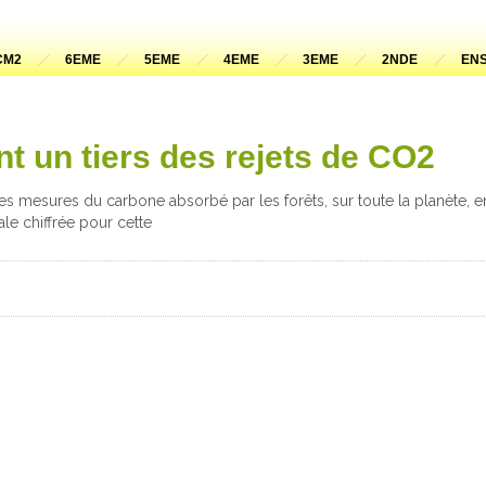
CM2
6EME
5EME
4EME
3EME
2NDE
ENS
nt un tiers des rejets de CO2
es mesures du carbone absorbé par les forêts, sur toute la planète, en
le chiffrée pour cette