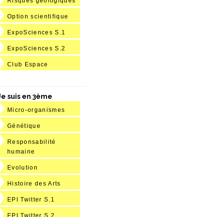
Risques géologiques
Option scientifique
ExpoSciences S.1
ExpoSciences S.2
Club Espace
Je suis en 3ème
Micro-organismes
Génétique
Responsabilité
humaine
Evolution
Histoire des Arts
EPI Twitter S.1
EPI Twitter S.2