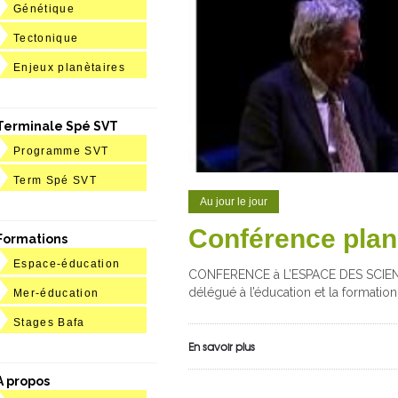
Génétique
Tectonique
Enjeux planètaires
Terminale Spé SVT
Programme SVT
Term Spé SVT
Au jour le jour
Conférence planè
Formations
Espace-éducation
CONFERENCE à L’ESPACE DES SCIENCE
délégué à l’éducation et la formation
Mer-éducation
Stages Bafa
En savoir plus
A propos