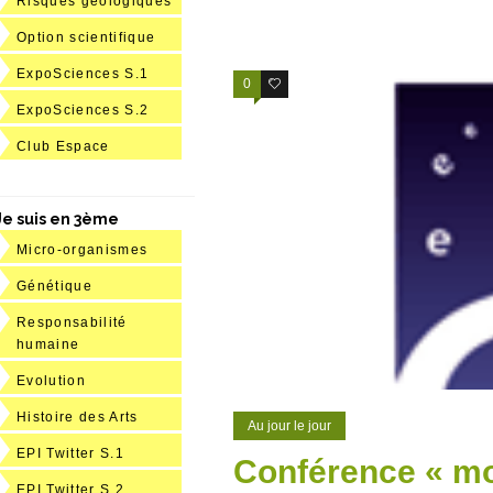
Risques géologiques
Option scientifique
ExpoSciences S.1
0
0
ExpoSciences S.2
Club Espace
Je suis en 3ème
Micro-organismes
Génétique
Responsabilité
humaine
Evolution
Histoire des Arts
Au jour le jour
EPI Twitter S.1
Conférence « mou
EPI Twitter S.2