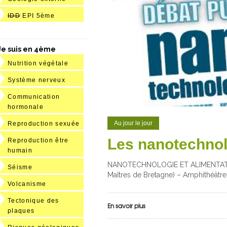
IDD
EPI 5ème
Je suis en 4ème
Nutrition végétale
Système nerveux
Communication
hormonale
Au jour le jour
Reproduction sexuée
Les nanotechnol
Reproduction être
humain
NANOTECHNOLOGIE ET ALIMENTATION – 
Séisme
Maîtres de Bretagne) – Amphithéâtr
Volcanisme
Tectonique des
En savoir plus
plaques