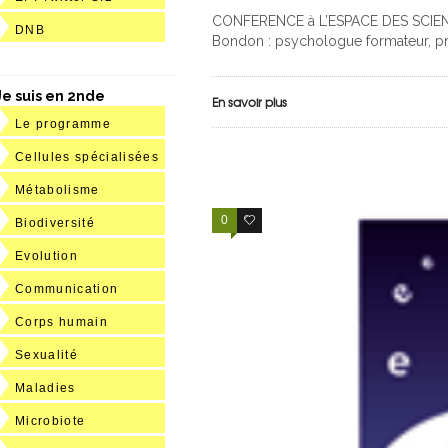
CONFERENCE à L’ESPACE DES SCIEN
DNB
Bondon : psychologue formateur, pré
Je suis en 2nde
En savoir plus
Le programme
Cellules spécialisées
Métabolisme
0
0
Biodiversité
Evolution
Communication
Corps humain
Sexualité
Maladies
Microbiote