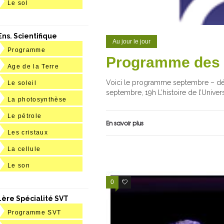
Le sol
Ens. Scientifique
Au jour le jour
Programme
Programme des 
Age de la Terre
Voici le programme septembre – dé
Le soleil
septembre, 19h L’histoire de l’Univ
La photosynthèse
Le pétrole
En savoir plus
Les cristaux
La cellule
Le son
0
0
1ère Spécialité SVT
Programme SVT