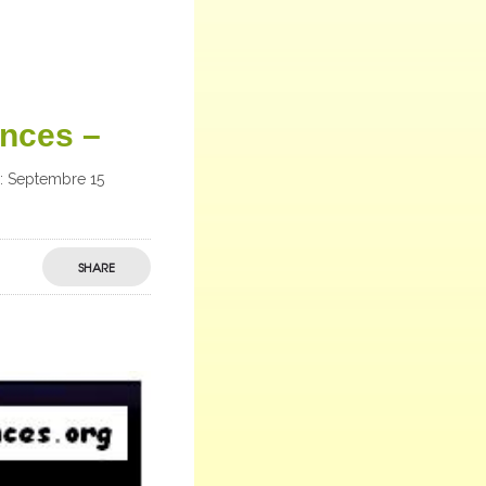
nces –
: Septembre 15
SHARE