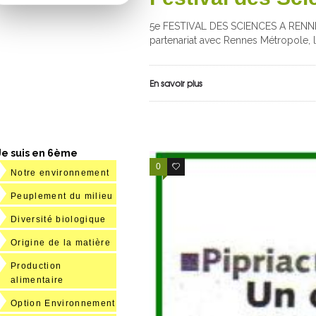
5e FESTIVAL DES SCIENCES A RENNES
partenariat avec Rennes Métropole, l
En savoir plus
Je suis en 6ème
0
0
Notre environnement
Peuplement du milieu
Diversité biologique
Origine de la matière
Production
alimentaire
Option Environnement