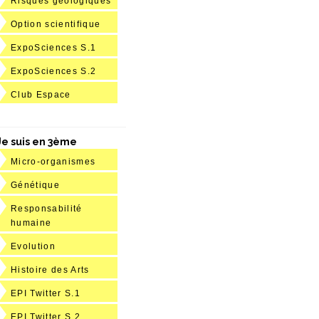
Risques géologiques
Option scientifique
ExpoSciences S.1
ExpoSciences S.2
Club Espace
Je suis en 3ème
Micro-organismes
Génétique
Responsabilité
humaine
Evolution
Histoire des Arts
EPI Twitter S.1
EPI Twitter S.2