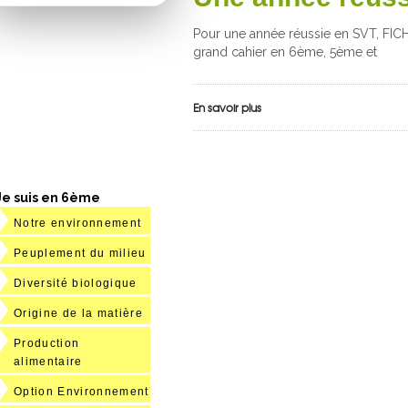
Pour une année réussie en SVT, FIC
grand cahier en 6ème, 5ème et
En savoir plus
Je suis en 6ème
Notre environnement
Peuplement du milieu
Diversité biologique
Origine de la matière
Production
alimentaire
Option Environnement