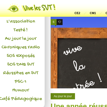
Actualités
CE2
CM1
L'association
6
0
Testé !
Au jour le jour
Chroniques radio
SOS Exposés
SOS DNB SVT
Réussites en SVT
PSC 1
Humour
Au jour le jour
Café Pédagogique
Une année réuss