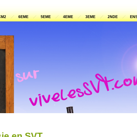
CM2
6EME
5EME
4EME
3EME
2NDE
ENS
ie en SVT