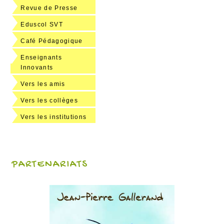
Revue de Presse
Eduscol SVT
Café Pédagogique
Enseignants
Innovants
Vers les amis
Vers les collèges
Vers les institutions
PARTENARIATS