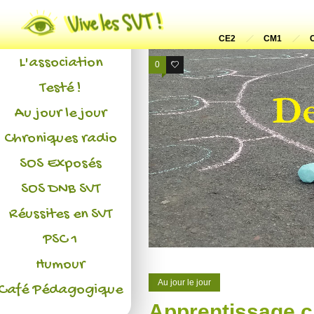
Actualités
CE2
CM1
L'association
0
0
Testé !
Au jour le jour
Chroniques radio
SOS Exposés
SOS DNB SVT
Réussites en SVT
PSC 1
Humour
Au jour le jour
Café Pédagogique
Apprentissage cr