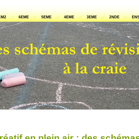
CM2
6EME
5EME
4EME
3EME
2NDE
ENS
éatif en plein air : des schémas