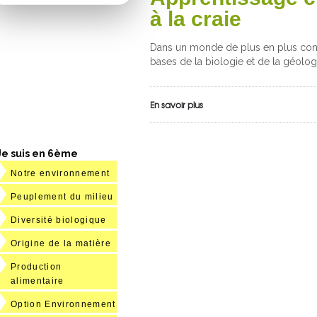
à la craie
Dans un monde de plus en plus conn
bases de la biologie et de la géolo
En savoir plus
Je suis en 6ème
Notre environnement
Peuplement du milieu
Diversité biologique
Origine de la matière
Production
alimentaire
Option Environnement