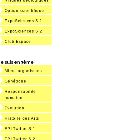
Risques géologiques
Option scientifique
ExpoSciences S.1
ExpoSciences S.2
Club Espace
Je suis en 3ème
Micro-organismes
Génétique
Responsabilité
humaine
Evolution
Histoire des Arts
EPI Twitter S.1
EPI Twitter S.2