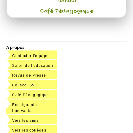
Humour
Café Pédagogique
A propos
Contacter l'équipe
Salon de l'éducation
Revue de Presse
Eduscol SVT
Café Pédagogique
Enseignants
Innovants
Vers les amis
Vers les collèges