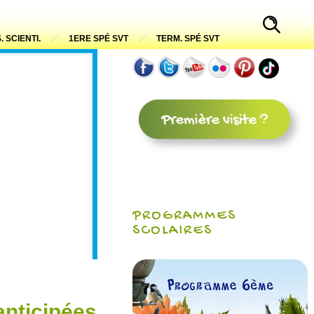
. SCIENTI.
1ERE SPÉ SVT
TERM. SPÉ SVT
PROGRAMMES
SCOLAIRES
anticipées