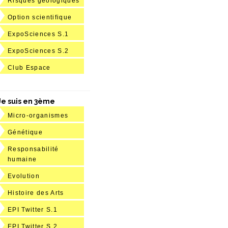
Risques géologiques
Option scientifique
ExpoSciences S.1
ExpoSciences S.2
Club Espace
Je suis en 3ème
Micro-organismes
Génétique
Responsabilité
humaine
Evolution
Histoire des Arts
EPI Twitter S.1
EPI Twitter S.2