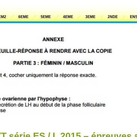
CM2
6EME
5EME
4EME
3EME
2NDE
ENS
 série ES / L 2015 – épreuves 