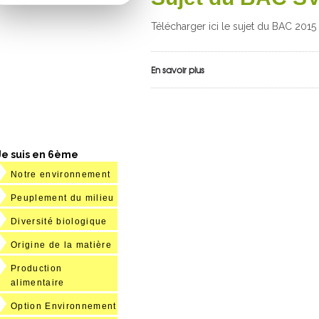
Télécharger ici le sujet du BAC 201
En savoir plus
Je suis en 6ème
Notre environnement
Peuplement du milieu
Diversité biologique
Origine de la matière
Production
alimentaire
Option Environnement