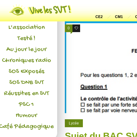
Actualités
CE2
CM1
L'association
0
1
Testé !
Au jour le jour
Chroniques radio
SOS Exposés
SOS DNB SVT
Réussites en SVT
PSC 1
Humour
Lycée
Café Pédagogique
Sujet du BAC SVT