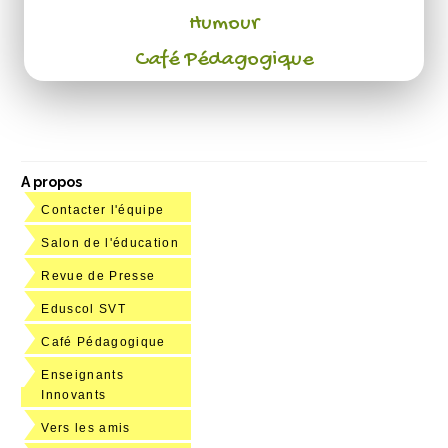
Humour
Café Pédagogique
A propos
Contacter l'équipe
Salon de l'éducation
Revue de Presse
Eduscol SVT
Café Pédagogique
Enseignants
Innovants
Vers les amis