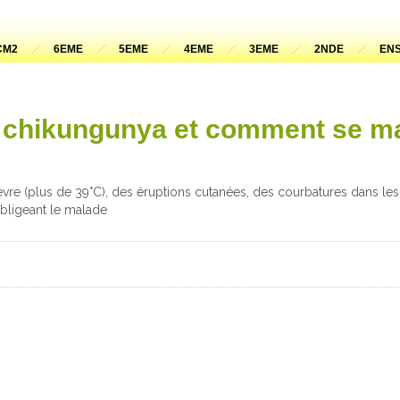
CM2
6EME
5EME
4EME
3EME
2NDE
ENS
e chikungunya et comment se ma
ièvre (plus de 39°C), des éruptions cutanées, des courbatures dans les 
obligeant le malade