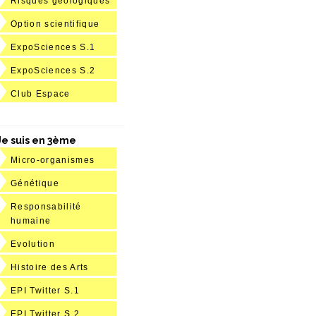
Risques géologiques
Option scientifique
ExpoSciences S.1
ExpoSciences S.2
Club Espace
Je suis en 3ème
Micro-organismes
Génétique
Responsabilité
humaine
Evolution
Histoire des Arts
EPI Twitter S.1
EPI Twitter S.2