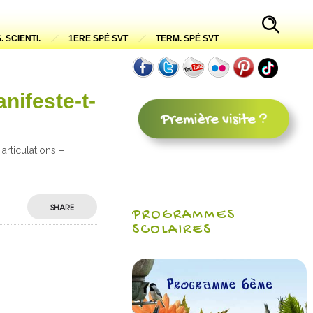
. SCIENTI.
1ERE SPÉ SVT
TERM. SPÉ SVT
nifeste-t-
articulations –
SHARE
PROGRAMMES
SCOLAIRES