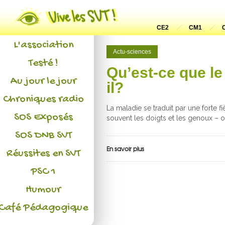
Actualités
CE2
CM1
L'association
Actu-sciences
Testé !
Qu’est-ce que l
Au jour le jour
il?
Chroniques radio
La maladie se traduit par une forte f
SOS Exposés
souvent les doigts et les genoux – 
SOS DNB SVT
En savoir plus
Réussites en SVT
PSC 1
Humour
Café Pédagogique