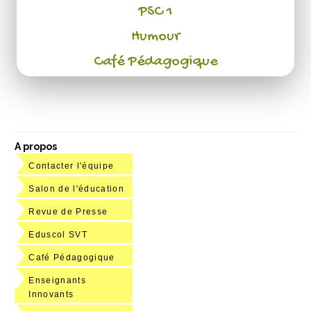
PSC 1
Humour
Café Pédagogique
A propos
Contacter l'équipe
Salon de l'éducation
Revue de Presse
Eduscol SVT
Café Pédagogique
Enseignants
Innovants