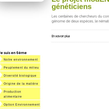
généticiens
Les centaines de chercheurs du co
génome de deux espèces, le nématode
En savoir plus
Je suis en 6ème
Notre environnement
Peuplement du milieu
Diversité biologique
Origine de la matière
Production
alimentaire
Option Environnement