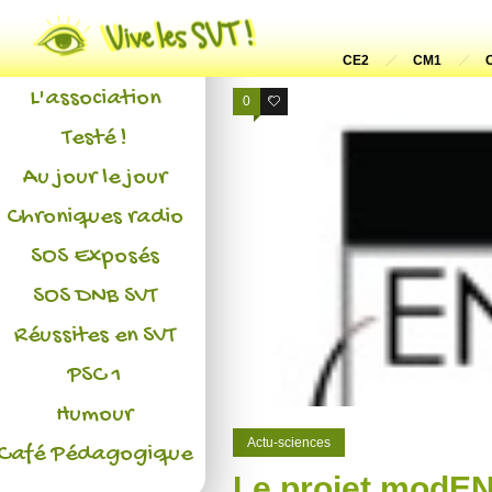
Actualités
CE2
CM1
L'association
0
0
Testé !
Au jour le jour
Chroniques radio
SOS Exposés
SOS DNB SVT
Réussites en SVT
PSC 1
Humour
Actu-sciences
Café Pédagogique
Le projet modE