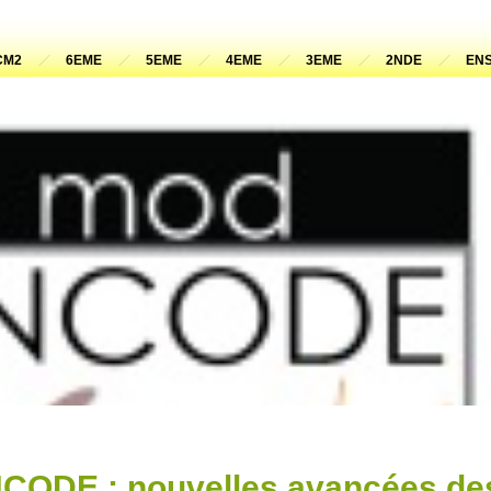
CM2
6EME
5EME
4EME
3EME
2NDE
ENS
NCODE : nouvelles avancées de