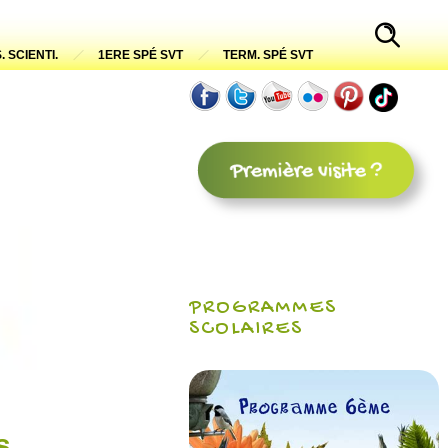
. SCIENTI.
1ERE SPÉ SVT
TERM. SPÉ SVT
PROGRAMMES
SCOLAIRES
s