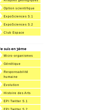
Risques géologiques
Option scientifique
ExpoSciences S.1
ExpoSciences S.2
Club Espace
Je suis en 3ème
Micro-organismes
Génétique
Responsabilité
humaine
Evolution
Histoire des Arts
EPI Twitter S.1
EPI Twitter S.2