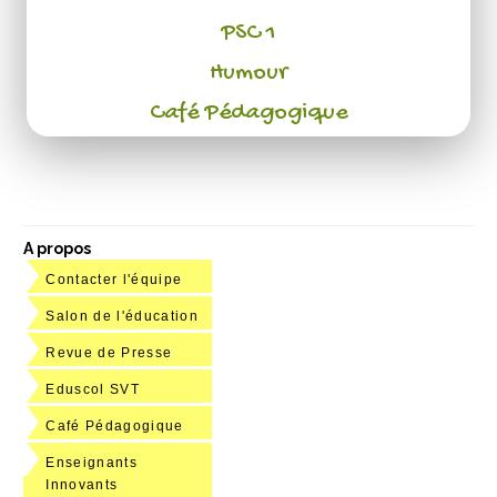
PSC 1
Humour
Café Pédagogique
A propos
Contacter l'équipe
Salon de l'éducation
Revue de Presse
Eduscol SVT
Café Pédagogique
Enseignants
Innovants