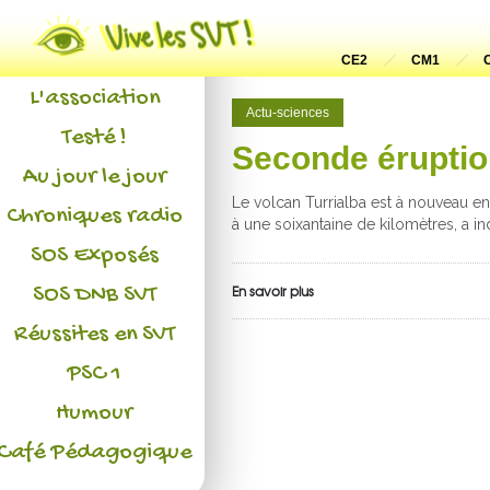
Actualités
CE2
CM1
L'association
Actu-sciences
Testé !
Seconde éruptio
Au jour le jour
Le volcan Turrialba est à nouveau en
Chroniques radio
à une soixantaine de kilomètres, a in
SOS Exposés
SOS DNB SVT
En savoir plus
Réussites en SVT
PSC 1
Humour
Café Pédagogique