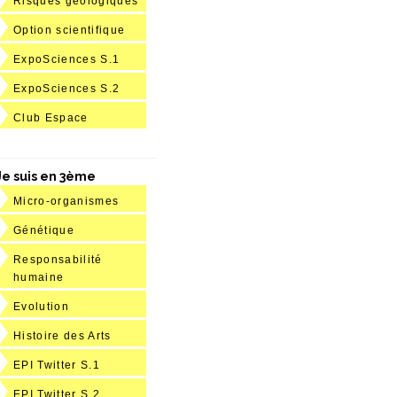
Risques géologiques
Option scientifique
ExpoSciences S.1
ExpoSciences S.2
Club Espace
Je suis en 3ème
Micro-organismes
Génétique
Responsabilité
humaine
Evolution
Histoire des Arts
EPI Twitter S.1
EPI Twitter S.2