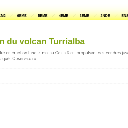
CM2
6EME
5EME
4EME
3EME
2NDE
ENS
n du volcan Turrialba
tré en éruption lundi 4 mai au Costa Rica, propulsant des cendres jusqu
diqué l’Observatoire