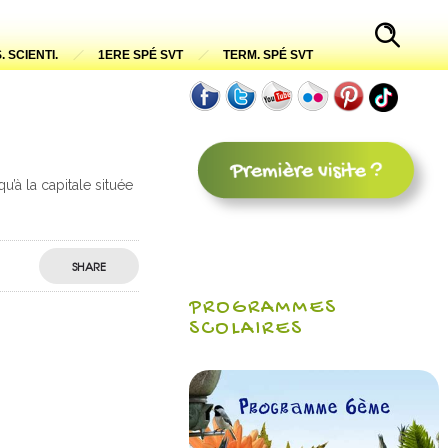
. SCIENTI.
1ERE SPÉ SVT
TERM. SPÉ SVT
’à la capitale située
SHARE
PROGRAMMES
SCOLAIRES