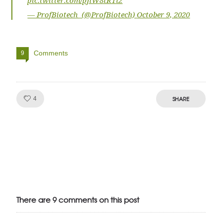
pic.twitter.com/pJlW8tRTl2
— ProfBiotech
(@ProfBiotech)
October 9, 2020
Comments
9
Like!
SHARE
4
Julien de
VivelesSVT.com
There are 9 comments on this post