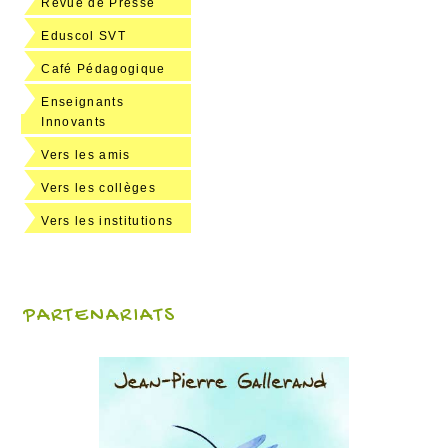
Revue de Presse
Eduscol SVT
Café Pédagogique
Enseignants
Innovants
Vers les amis
Vers les collèges
Vers les institutions
PARTENARIATS