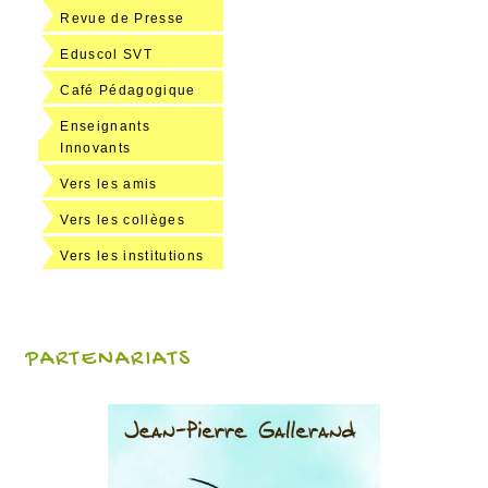
Revue de Presse
Eduscol SVT
Café Pédagogique
Enseignants
Innovants
Vers les amis
Vers les collèges
Vers les institutions
PARTENARIATS