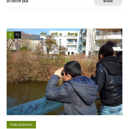
En savoir plus
SHARE
0
1
Actu-sciences