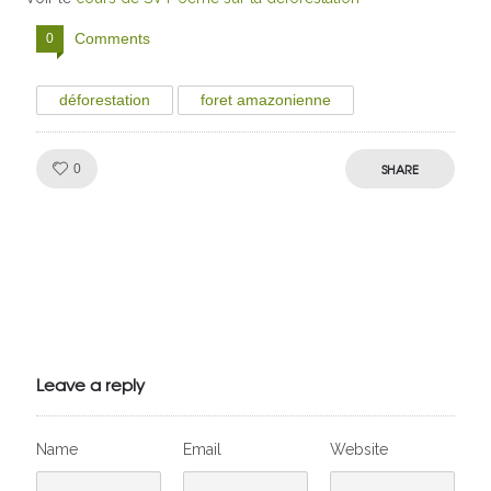
Comments
0
déforestation
foret amazonienne
Like!
SHARE
0
Julien de
VivelesSVT.com
Leave a reply
Name
Email
Website