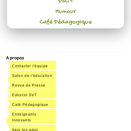
PSC 1
Humour
Café Pédagogique
A propos
Contacter l'équipe
Salon de l'éducation
Revue de Presse
Eduscol SVT
Café Pédagogique
Enseignants
Innovants
Vers les amis