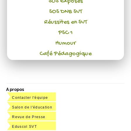
SOS Exposés
SOS DNB SVT
Réussites en SVT
PSC 1
Humour
Café Pédagogique
A propos
Contacter l'équipe
Salon de l'éducation
Revue de Presse
Eduscol SVT