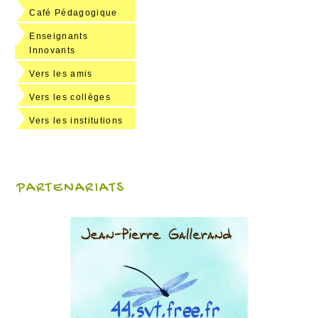
Café Pédagogique
Enseignants
Innovants
Vers les amis
Vers les collèges
Vers les institutions
PARTENARIATS