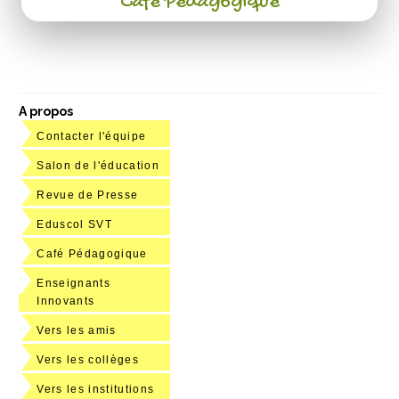
Café Pédagogique
A propos
Contacter l'équipe
Salon de l'éducation
Revue de Presse
Eduscol SVT
Café Pédagogique
Enseignants
Innovants
Vers les amis
Vers les collèges
Vers les institutions