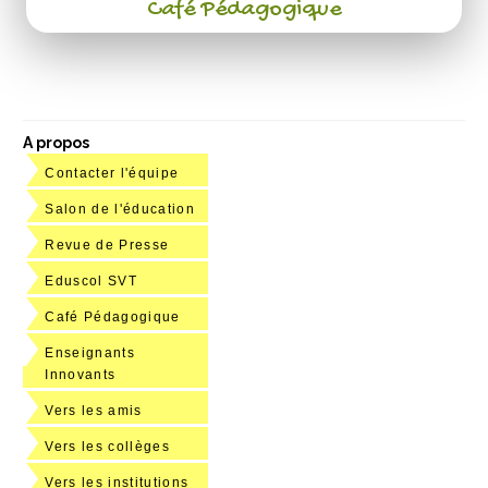
Café Pédagogique
A propos
Contacter l'équipe
Salon de l'éducation
Revue de Presse
Eduscol SVT
Café Pédagogique
Enseignants
Innovants
Vers les amis
Vers les collèges
Vers les institutions