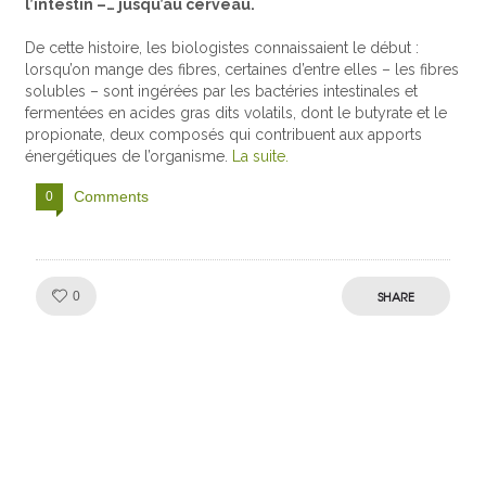
l’intestin –… jusqu’au cerveau.
De cette histoire, les biologistes connaissaient le début :
lorsqu’on mange des fibres, certaines d’entre elles – les fibres
solubles – sont ingérées par les bactéries intestinales et
fermentées en acides gras dits volatils, dont le butyrate et le
propionate, deux composés qui contribuent aux apports
énergétiques de l’organisme.
La suite.
Comments
0
Like!
SHARE
0
Julien de