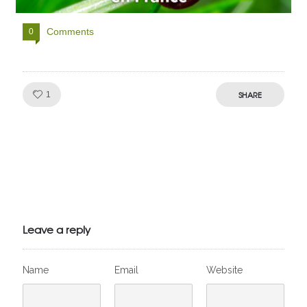
Comments
0
Like!
SHARE
1
Julien de
VivelesSVT.com
Leave a reply
Name
Email
Website