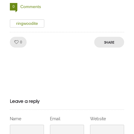
Comments
0
ringwoodite
Like!
SHARE
0
Julien de
VivelesSVT.com
Leave a reply
Name
Email
Website