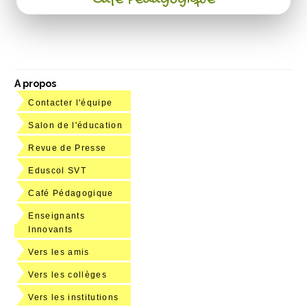
Café Pédagogique
A propos
Contacter l'équipe
Salon de l'éducation
Revue de Presse
Eduscol SVT
Café Pédagogique
Enseignants
Innovants
Vers les amis
Vers les collèges
Vers les institutions