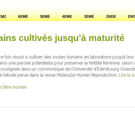
CM2
6EME
5EME
4EME
3EME
2NDE
ENS
ins cultivés jusqu’à maturité
e fois réussi à cultiver des ovules humains en laboratoire jusqu’à leur 
ainsi une percée potentielle pour préserver la fertilité féminine, selon
e soulignée dans un communiqué de l’Université d’Édimbourg (Grande
 l’étude parue dans la revue
Molecular Human Reproduction
.
Lire la s
 l’être humain