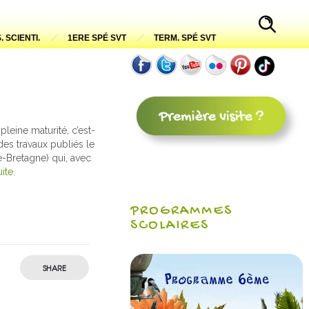
. SCIENTI.
1ERE SPÉ SVT
TERM. SPÉ SVT
pleine maturité, c’est-
 des travaux publiés le
-Bretagne) qui, avec
uite.
PROGRAMMES
SCOLAIRES
SHARE