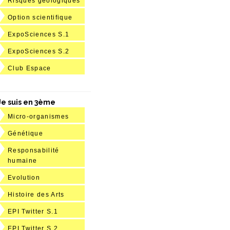
Risques géologiques
Option scientifique
ExpoSciences S.1
ExpoSciences S.2
Club Espace
Je suis en 3ème
Micro-organismes
Génétique
Responsabilité
humaine
Evolution
Histoire des Arts
EPI Twitter S.1
EPI Twitter S.2