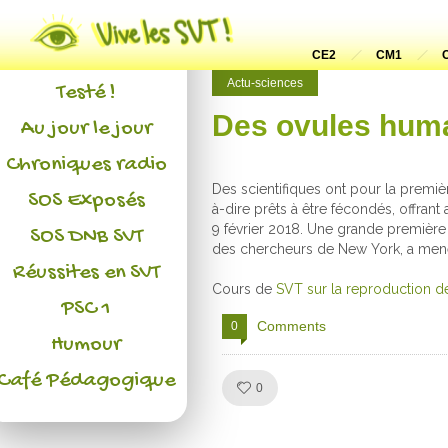
Actualités
L'association
CE2
CM1
Actu-sciences
Testé !
Des ovules huma
Au jour le jour
Chroniques radio
Des scientifiques ont pour la premièr
SOS Exposés
à-dire prêts à être fécondés, offrant 
9 février 2018. Une grande premièr
SOS DNB SVT
des chercheurs de New York, a mené
Réussites en SVT
Cours de
SVT sur la reproduction de
PSC 1
Comments
0
Humour
Café Pédagogique
Like!
0