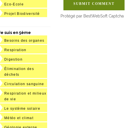
SUBMIT COMMENT
Eco-Ecole
Projet Biodiversité
Protégé par BestWebSoft Captcha
Je suis en 5ème
Besoins des organes
Respiration
Digestion
Élimination des
déchets
Circulation sanguine
Respiration et milieux
de vie
Le système solaire
Météo et climat
Géologie externe