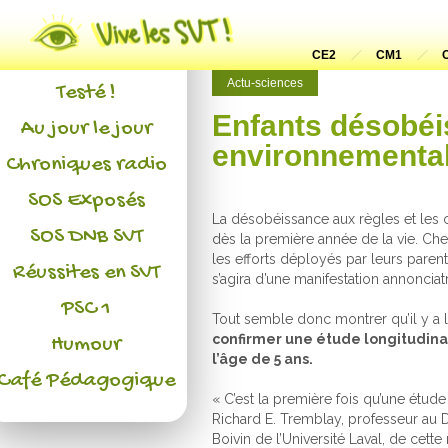
Actualités
L'association
CE2
CM1
Actu-sciences
Testé !
Enfants désobéi
Au jour le jour
environnementa
Chroniques radio
SOS Exposés
La désobéissance aux règles et les 
SOS DNB SVT
dès la première année de la vie. Che
les efforts déployés par leurs parent
Réussites en SVT
s’agira d’une manifestation annonci
PSC 1
Tout semble donc montrer qu’il y a 
confirmer une étude longitudinal
Humour
l’âge de 5 ans.
Café Pédagogique
« C’est la première fois qu’une étude
Richard E. Tremblay, professeur au D
Boivin de l’Université Laval, de cette