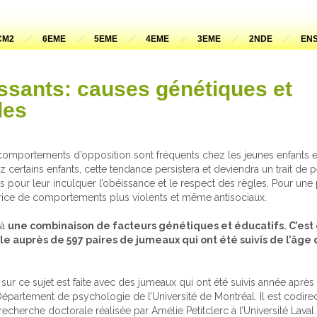
CM2
6EME
5EME
4EME
3EME
2NDE
ENS
ssants: causes génétiques et
les
comportements d’opposition sont fréquents chez les jeunes enfants e
z certains enfants, cette tendance persistera et deviendra un trait de 
s pour leur inculquer l’obéissance et le respect des règles. Pour une pa
atrice de comportements plus violents et même antisociaux.
là
une combinaison de facteurs génétiques et éducatifs. C’est 
e auprès de 597 paires de jumeaux qui ont été suivis de l’âge 
 sur ce sujet est faite avec des jumeaux qui ont été suivis année après
épartement de psychologie de l’Université de Montréal. Il est codire
 recherche doctorale réalisée par Amélie Petitclerc à l’Université Laval