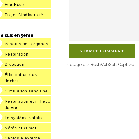
Eco-Ecole
Projet Biodiversité
Je suis en 5ème
Besoins des organes
SUBMIT COMMENT
Respiration
Protégé par BestWebSoft Captcha
Digestion
Élimination des
déchets
Circulation sanguine
Respiration et milieux
de vie
Le système solaire
Météo et climat
Géologie externe