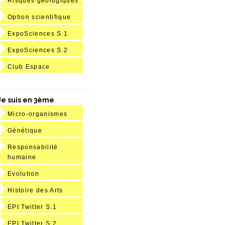
Risques géologiques
Option scientifique
ExpoSciences S.1
ExpoSciences S.2
Club Espace
Je suis en 3ème
Micro-organismes
Génétique
Responsabilité
humaine
Evolution
Histoire des Arts
EPI Twitter S.1
EPI Twitter S.2