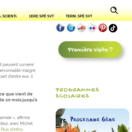
. SCIENTI.
1ERE SPÉ SVT
TERM. SPÉ SVT
t peuvent survenir
personnalité malgré
rt d’entre eux, il
PROGRAMMES
ce que vient de
SCOLAIRES
de 20 mois jusqu’à
 année », affirme
cteur, avec Michel
.
Plus d’infos.