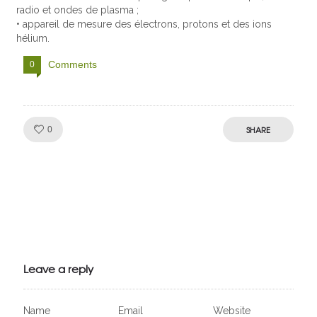
radio et ondes de plasma ;
• appareil de mesure des électrons, protons et des ions
hélium.
Comments
0
Like!
SHARE
0
Julien de
VivelesSVT.com
Leave a reply
Name
Email
Website