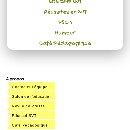
SOS DNB SVT
Réussites en SVT
PSC 1
Humour
Café Pédagogique
A propos
Contacter l'équipe
Salon de l'éducation
Revue de Presse
Eduscol SVT
Café Pédagogique