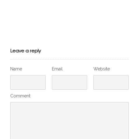
Julien de
VivelesSVT.com
Leave a reply
Name
Email
Website
Comment