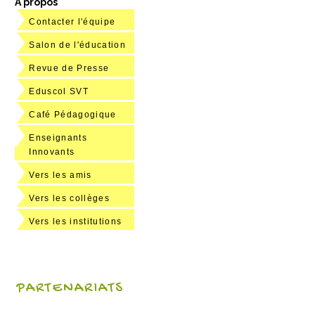
A propos
Contacter l'équipe
Salon de l'éducation
Revue de Presse
Eduscol SVT
Café Pédagogique
Enseignants
Innovants
Vers les amis
Vers les collèges
Vers les institutions
PARTENARIATS