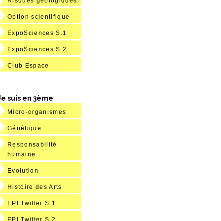
Risques géologiques
Option scientifique
ExpoSciences S.1
ExpoSciences S.2
Club Espace
Je suis en 3ème
Micro-organismes
Génétique
Responsabilité
humaine
Evolution
Histoire des Arts
EPI Twitter S.1
EPI Twitter S.2