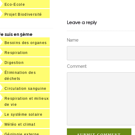
Eco-Ecole
Julien de
Projet Biodiversité
VivelesSVT.com
Leave a reply
Je suis en 5ème
Name
Besoins des organes
Respiration
Digestion
Comment
Élimination des
déchets
Circulation sanguine
Respiration et milieux
de vie
Le système solaire
Météo et climat
Géologie externe