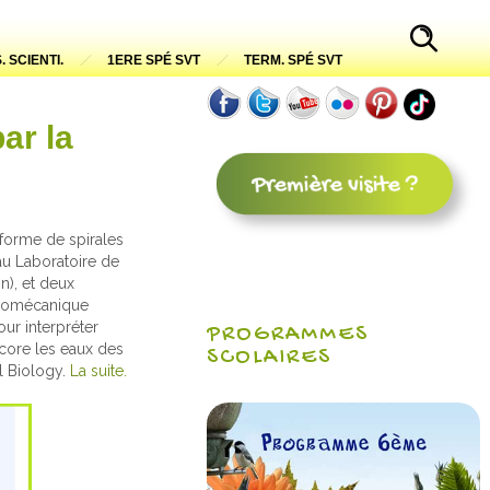
. SCIENTI.
1ERE SPÉ SVT
TERM. SPÉ SVT
ar la
forme de spirales
au Laboratoire de
n), et deux
 biomécanique
ur interpréter
PROGRAMMES
ncore les eaux des
SCOLAIRES
al Biology.
La suite.