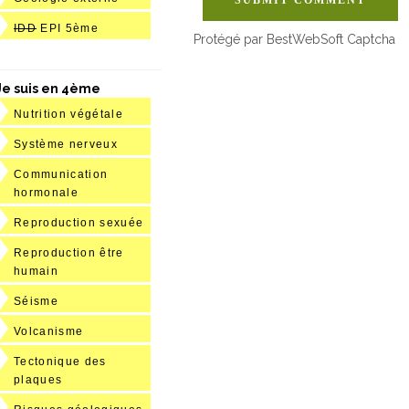
SUBMIT COMMENT
IDD
EPI 5ème
Protégé par BestWebSoft Captcha
Je suis en 4ème
Nutrition végétale
Système nerveux
Communication
hormonale
Reproduction sexuée
Reproduction être
humain
Séisme
Volcanisme
Tectonique des
plaques