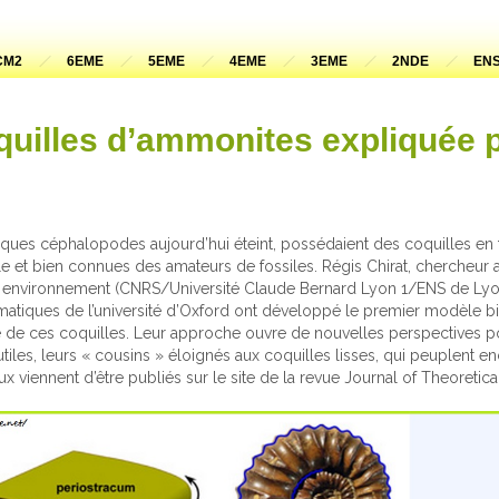
CM2
6EME
5EME
4EME
3EME
2NDE
ENS
uilles d’ammonites expliquée p
ues céphalopodes aujourd’hui éteint, possédaient des coquilles en 
le et bien connues des amateurs de fossiles. Régis Chirat, chercheur 
et environnement (CNRS/Université Claude Bernard Lyon 1/ENS de Lyo
hématiques de l’université d’Oxford ont développé le premier modèle
ité de ces coquilles. Leur approche ouvre de nouvelles perspectives po
tiles, leurs « cousins » éloignés aux coquilles lisses, qui peuplent e
ux viennent d’être publiés sur le site de la revue Journal of Theoretic