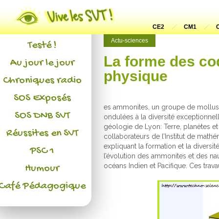
Actualités
L'association
CE2
CM1
Actu-sciences
Testé !
La forme des coq
Au jour le jour
physique
Chroniques radio
SOS Exposés
es ammonites, un groupe de mollusq
SOS DNB SVT
ondulées à la diversité exceptionnel
géologie de Lyon: Terre, planètes 
Réussites en SVT
collaborateurs de l’Institut de mat
expliquant la formation et la divers
PSC 1
l’évolution des ammonites et des nau
océans Indien et Pacifique. Ces trava
Humour
Café Pédagogique