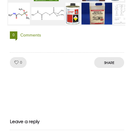
Comments
0
Like!
SHARE
0
Julien de
VivelesSVT.com
Leave a reply