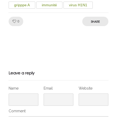
gripppe A
immunité
virus H1N1
Like!
SHARE
0
Julien de
VivelesSVT.com
Leave a reply
Name
Email
Website
Comment