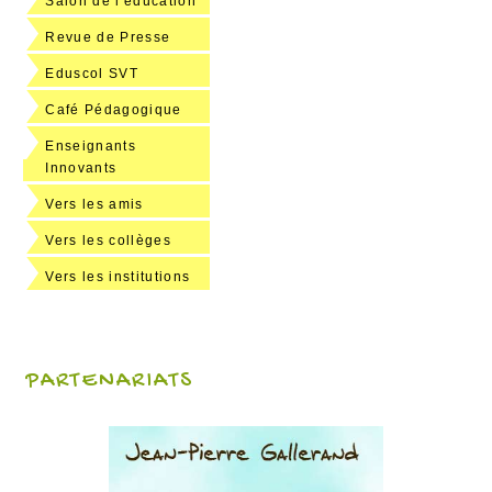
Salon de l'éducation
Revue de Presse
Eduscol SVT
Café Pédagogique
Enseignants
Innovants
Vers les amis
Vers les collèges
Vers les institutions
PARTENARIATS