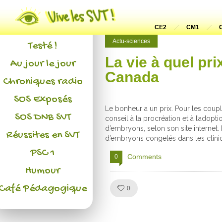
Actualités
L'association
CE2
CM1
Actu-sciences
Testé !
La vie à quel pr
Au jour le jour
Canada
Chroniques radio
SOS Exposés
Le bonheur a un prix. Pour les coupl
SOS DNB SVT
conseil à la procréation et à l’adopt
d’embryons, selon son site internet. 
Réussites en SVT
d’embryons congelés dans les clini
PSC 1
Comments
0
Humour
Café Pédagogique
Like!
0