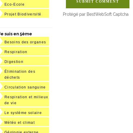
SUBMIT COMMENT
Eco-Ecole
Protégé par BestWebSoft Captcha
Projet Biodiversité
Je suis en 5ème
Besoins des organes
Respiration
Digestion
Élimination des
déchets
Circulation sanguine
Respiration et milieux
de vie
Le système solaire
Météo et climat
Géologie externe