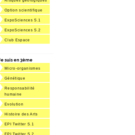
Risques géologiques
Option scientifique
ExpoSciences S.1
ExpoSciences S.2
Club Espace
Je suis en 3ème
Micro-organismes
Génétique
Responsabilité
humaine
Evolution
Histoire des Arts
EPI Twitter S.1
EPI Twitter S.2