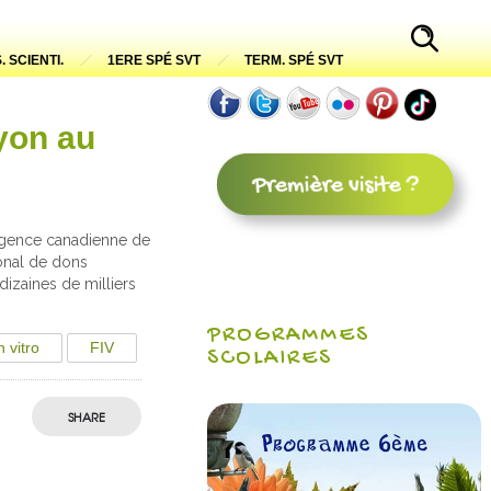
. SCIENTI.
1ERE SPÉ SVT
TERM. SPÉ SVT
ryon au
e agence canadienne de
ional de dons
dizaines de milliers
PROGRAMMES
n vitro
FIV
SCOLAIRES
SHARE