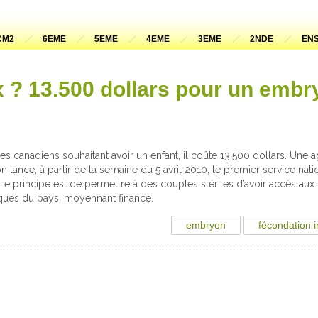
CM2
6EME
5EME
4EME
3EME
2NDE
ENS
ix ? 13.500 dollars pour un emb
es canadiens souhaitant avoir un enfant, il coûte 13.500 dollars. Un
ion lance, à partir de la semaine du 5 avril 2010, le premier service nat
Le principe est de permettre à des couples stériles d’avoir accès aux 
ques du pays, moyennant finance.
embryon
fécondation i