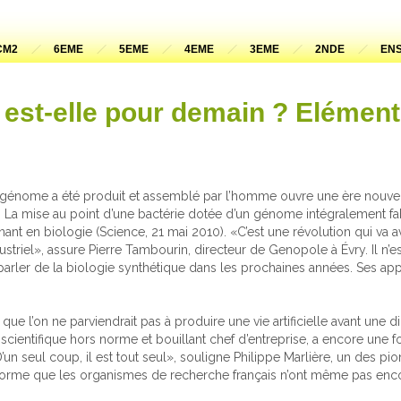
CM2
6EME
5EME
4EME
3EME
2NDE
ENS
le est-elle pour demain ? Elémen
génome a été produit et assemblé par l’homme ouvre une ère nouvell
? La mise au point d’une bactérie dotée d’un génome intégralement f
nt en biologie (Science, 21 mai 2010). «C’est une révolution qui va a
striel», assure Pierre Tambourin, directeur de Genopole à Évry. Il n’est
parler de la biologie synthétique dans les prochaines années. Ses ap
que l’on ne parviendrait pas à produire une vie artificielle avant une d
 scientifique hors norme et bouillant chef d’entreprise, a encore une foi
’un seul coup, il est tout seul», souligne Philippe Marlière, un des pio
forme que les organismes de recherche français n’ont même pas enco