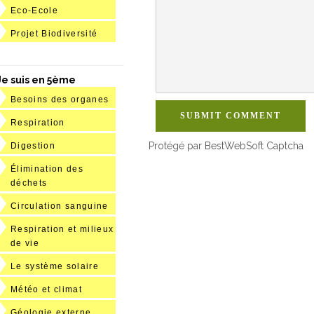
Eco-Ecole
Projet Biodiversité
Je suis en 5ème
Besoins des organes
SUBMIT COMMENT
Respiration
Protégé par BestWebSoft Captcha
Digestion
Élimination des
déchets
Circulation sanguine
Respiration et milieux
de vie
Le système solaire
Météo et climat
Géologie externe