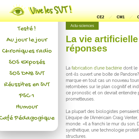
Actualités
L'association
CE2
CM1
Actu-sciences
Testé !
La vie artificiel
Au jour le jour
réponses
Chroniques radio
SOS Exposés
La
fabrication d’une bactérie
dont le 
SOS DNB SVT
ont-ils ouvert une boîte de Pandore
marque en tout cas un nouveau tourna
Réussites en SVT
retombées sur le plan cognitif et indu
ce pronostic et on devrait entendre 
PSC 1
prometteuses.
Humour
La plupart des biologistes pensaient 
Café Pédagogique
L’équipe de l’Américain Craig Venter,
monde. «Il a franchi le mur du son. D
synthétique, une technologie protéi
structures.