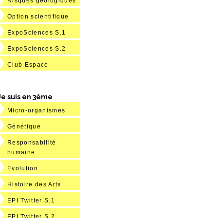
Risques géologiques
Option scientifique
ExpoSciences S.1
ExpoSciences S.2
Club Espace
Je suis en 3ème
Micro-organismes
Génétique
Responsabilité
humaine
Evolution
Histoire des Arts
EPI Twitter S.1
EPI Twitter S.2