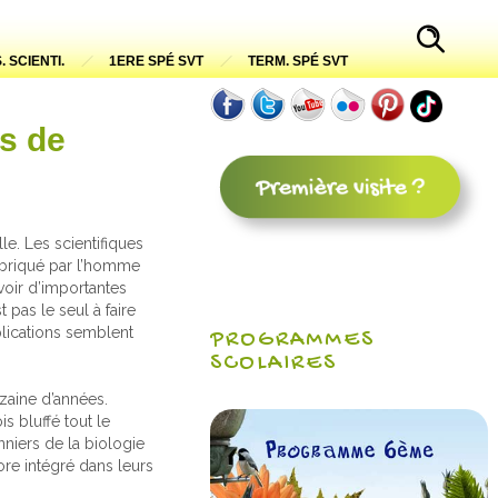
. SCIENTI.
1ERE SPÉ SVT
TERM. SPÉ SVT
ts de
e. Les scientifiques
abriqué par l’homme
voir d’importantes
 pas le seul à faire
plications semblent
PROGRAMMES
SCOLAIRES
izaine d’années.
s bluffé tout le
nniers de la biologie
re intégré dans leurs