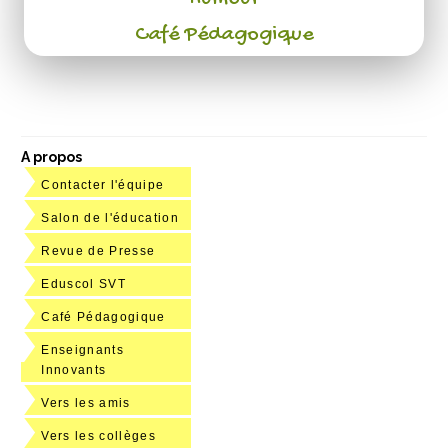
Café Pédagogique
A propos
Contacter l'équipe
Salon de l'éducation
Revue de Presse
Eduscol SVT
Café Pédagogique
Enseignants
Innovants
Vers les amis
Vers les collèges