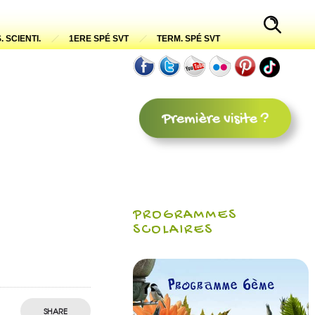
. SCIENTI.
1ERE SPÉ SVT
TERM. SPÉ SVT
PROGRAMMES
SCOLAIRES
SHARE