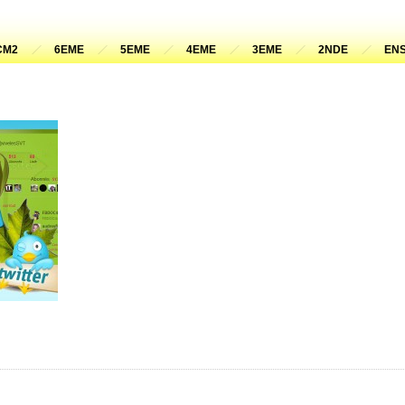
CM2
6EME
5EME
4EME
3EME
2NDE
ENS