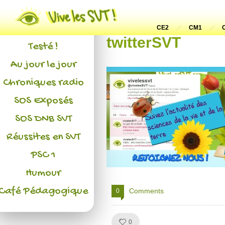
Actualités
L'association
CE2
CM1
twitterSVT
Testé !
Au jour le jour
Chroniques radio
SOS Exposés
SOS DNB SVT
Réussites en SVT
PSC 1
Humour
Café Pédagogique
Comments
0
Like!
0