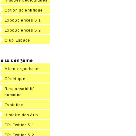
Risques géologiques
Option scientifique
ExpoSciences S.1
ExpoSciences S.2
Club Espace
Je suis en 3ème
Micro-organismes
Génétique
Responsabilité
humaine
Evolution
Histoire des Arts
EPI Twitter S.1
EPI Twitter S.2