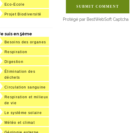
Eco-Ecole
SUBMIT COMMENT
Projet Biodiversité
Protégé par BestWebSoft Captcha
Je suis en 5ème
Besoins des organes
Respiration
Digestion
Élimination des
déchets
Circulation sanguine
Respiration et milieux
de vie
Le système solaire
Météo et climat
Géologie externe