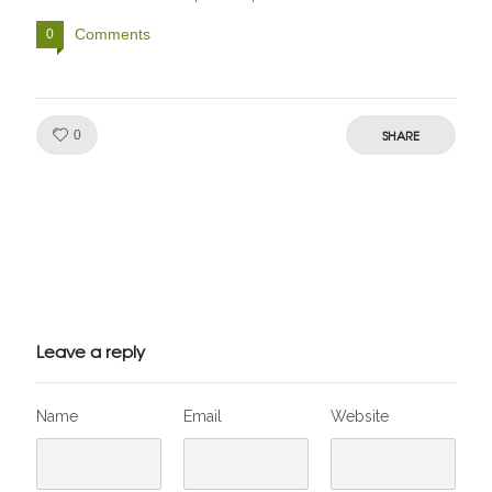
Comments
0
Like!
SHARE
0
Julien de
VivelesSVT.com
Leave a reply
Name
Email
Website