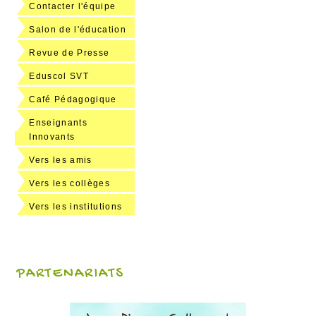
Contacter l'équipe
Salon de l'éducation
Revue de Presse
Eduscol SVT
Café Pédagogique
Enseignants
Innovants
Vers les amis
Vers les collèges
Vers les institutions
PARTENARIATS