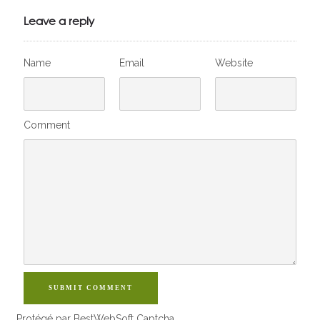
VivelesSVT.com
Leave a reply
Name
Email
Website
Comment
SUBMIT COMMENT
Protégé par BestWebSoft Captcha