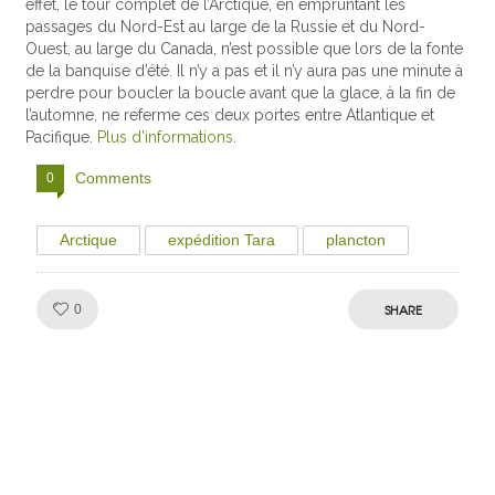
effet, le tour complet de l’Arctique, en empruntant les
passages du Nord-Est au large de la Russie et du Nord-
Ouest, au large du Canada, n’est possible que lors de la fonte
de la banquise d’été. Il n’y a pas et il n’y aura pas une minute à
perdre pour boucler la boucle avant que la glace, à la fin de
l’automne, ne referme ces deux portes entre Atlantique et
Pacifique.
Plus d’informations.
Comments
0
Arctique
expédition Tara
plancton
Like!
SHARE
0
Julien de