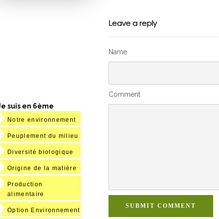
VivelesSVT.com
Leave a reply
Name
Comment
Je suis en 6ème
Notre environnement
Peuplement du milieu
Diversité biologique
Origine de la matière
Production
alimentaire
SUBMIT COMMENT
Option Environnement