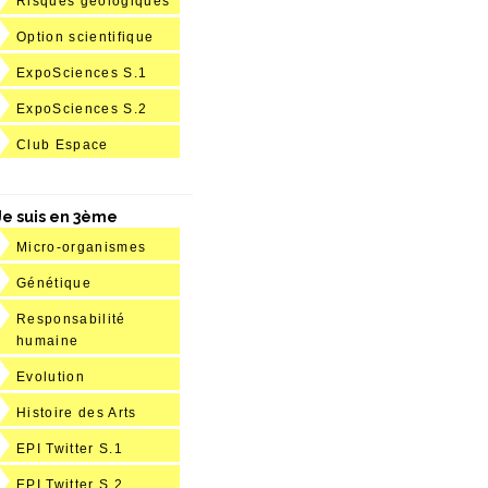
Risques géologiques
Option scientifique
ExpoSciences S.1
ExpoSciences S.2
Club Espace
Je suis en 3ème
Micro-organismes
Génétique
Responsabilité
humaine
Evolution
Histoire des Arts
EPI Twitter S.1
EPI Twitter S.2