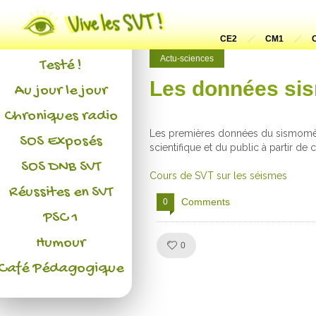
Actualités
L'association
CE2
CM1
Actu-sciences
Testé !
Les données sis
Au jour le jour
Chroniques radio
Les premières données du sismomètr
SOS Exposés
scientifique et du public à partir d
SOS DNB SVT
Cours de SVT sur les séismes
Réussites en SVT
Comments
0
PSC 1
Humour
Like!
0
Café Pédagogique
Julien de