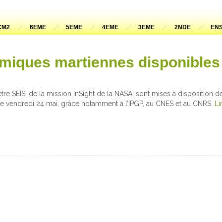
CM2
6EME
5EME
4EME
3EME
2NDE
ENS
miques martiennes disponibles
e SEIS, de la mission InSight de la NASA, sont mises à disposition 
e ce vendredi 24 mai, grâce notamment à l’IPGP, au CNES et au CNRS.
Li