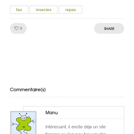
fao
insectes
repas
Like!
SHARE
0
Julien de
VivelesSVT.com
Commentaire(s)
Manu
Intéressant, il existe déja un site