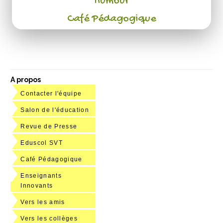
Humour
Café Pédagogique
A propos
Contacter l'équipe
Salon de l'éducation
Revue de Presse
Eduscol SVT
Café Pédagogique
Enseignants
Innovants
Vers les amis
Vers les collèges