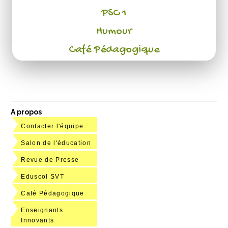
PSC 1
Humour
Café Pédagogique
A propos
Contacter l'équipe
Salon de l'éducation
Revue de Presse
Eduscol SVT
Café Pédagogique
Enseignants
Innovants