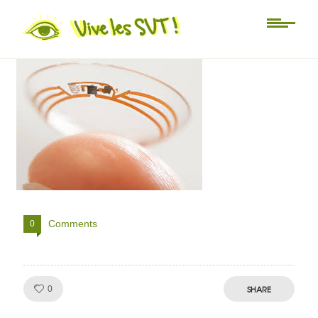
téléchargement (1)
Comments
0
Like!
SHARE
0