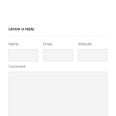
Julien de
VivelesSVT.com
Leave a reply
Name
Email
Website
Comment