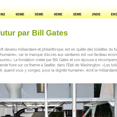
CM2
6EME
5EME
4EME
3EME
2NDE
ENS
futur par Bill Gates
ft devenu milliardaire et philanthrope, est en quête des toilettes du f
té humaine», car le manque d’accès aux sanitaires est «un fardeau éco
res». La fondation créée par Bill Gates et son épouse a récompens
nde foire sur ce thème à Seattle, dans l’Etat de Washington. «Les toil
t, quand vous y songez, pour la dignité humaine», écrit le milliardair