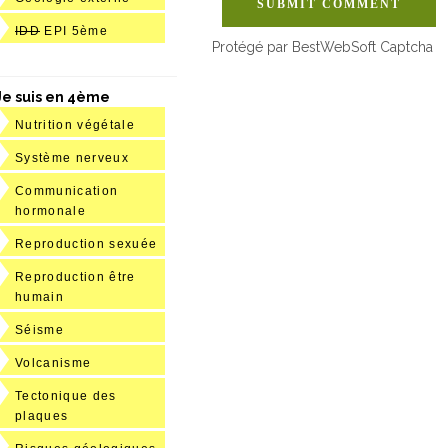
SUBMIT COMMENT
IDD
EPI 5ème
Protégé par BestWebSoft Captcha
Je suis en 4ème
Nutrition végétale
Système nerveux
Communication
hormonale
Reproduction sexuée
Reproduction être
humain
Séisme
Volcanisme
Tectonique des
plaques