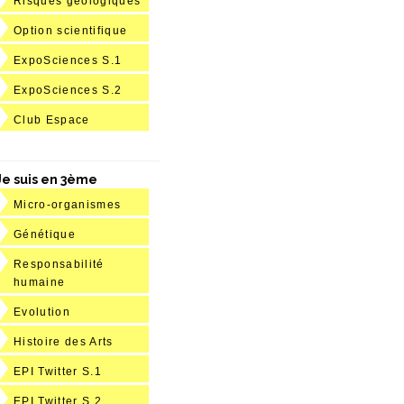
Risques géologiques
Option scientifique
ExpoSciences S.1
ExpoSciences S.2
Club Espace
Je suis en 3ème
Micro-organismes
Génétique
Responsabilité
humaine
Evolution
Histoire des Arts
EPI Twitter S.1
EPI Twitter S.2