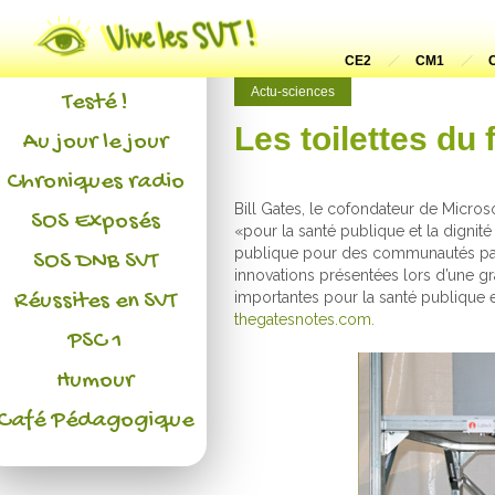
Actualités
L'association
CE2
CM1
Actu-sciences
Testé !
Les toilettes du 
Au jour le jour
Chroniques radio
Bill Gates, le cofondateur de Microso
SOS Exposés
«pour la santé publique et la digni
publique pour des communautés pauv
SOS DNB SVT
innovations présentées lors d’une gra
Réussites en SVT
importantes pour la santé publique e
thegatesnotes.com.
PSC 1
Humour
Café Pédagogique