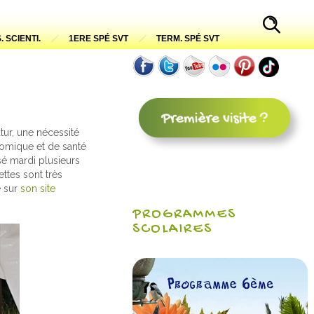
. SCIENTI.
1ERE SPÉ SVT
TERM. SPÉ SVT
utur, une nécessité
nomique et de santé
é mardi plusieurs
ettes sont très
e sur
son site
PROGRAMMES
SCOLAIRES