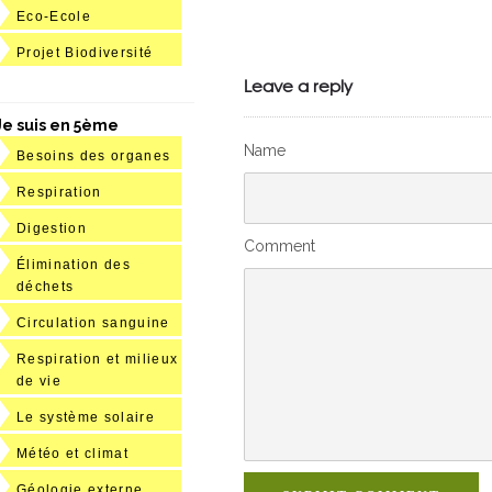
Eco-Ecole
Julien de
Projet Biodiversité
VivelesSVT.com
Leave a reply
Je suis en 5ème
Name
Besoins des organes
Respiration
Digestion
Comment
Élimination des
déchets
Circulation sanguine
Respiration et milieux
de vie
Le système solaire
Météo et climat
Géologie externe