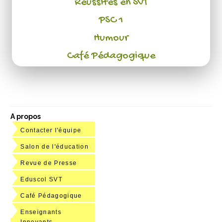
Réussites en SVT
PSC 1
Humour
Café Pédagogique
A propos
Contacter l'équipe
Salon de l'éducation
Revue de Presse
Eduscol SVT
Café Pédagogique
Enseignants