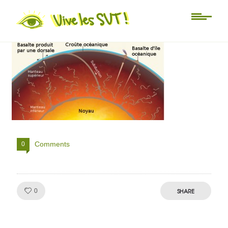
manteauterrestre-567
Comments
0
Like!
SHARE
0