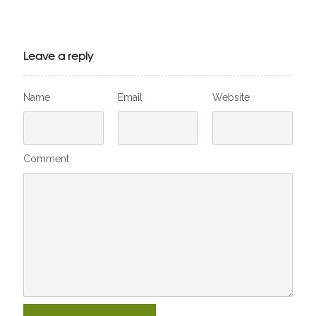
Julien de
VivelesSVT.com
Leave a reply
Name
Email
Website
Comment