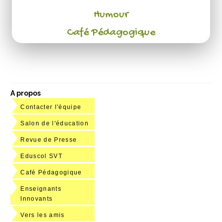
Humour
Café Pédagogique
A propos
Contacter l'équipe
Salon de l'éducation
Revue de Presse
Eduscol SVT
Café Pédagogique
Enseignants
Innovants
Vers les amis