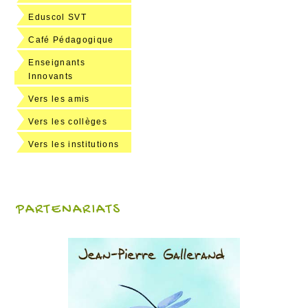
Eduscol SVT
Café Pédagogique
Enseignants
Innovants
Vers les amis
Vers les collèges
Vers les institutions
PARTENARIATS