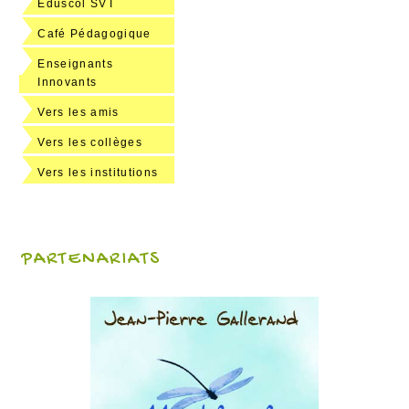
Eduscol SVT
Café Pédagogique
Enseignants
Innovants
Vers les amis
Vers les collèges
Vers les institutions
PARTENARIATS