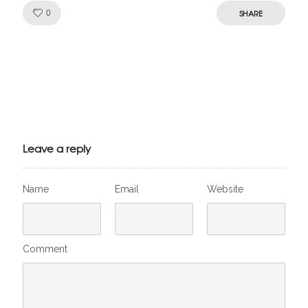
Like!
SHARE
0
Julien de
VivelesSVT.com
Leave a reply
Name
Email
Website
Comment