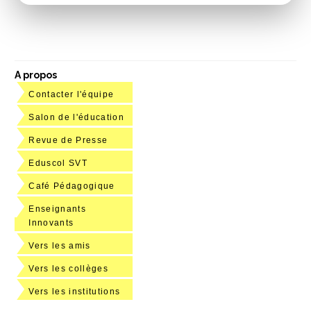
A propos
Contacter l'équipe
Salon de l'éducation
Revue de Presse
Eduscol SVT
Café Pédagogique
Enseignants
Innovants
Vers les amis
Vers les collèges
Vers les institutions