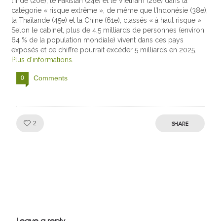
l’Inde (20e), le Pakistan (24e) et le Vietnam (26e) dans la
catégorie « risque extrême », de même que l’Indonésie (38e),
la Thaïlande (45e) et la Chine (61e), classés « à haut risque ».
Selon le cabinet, plus de 4,5 milliards de personnes (environ
64 % de la population mondiale) vivent dans ces pays
exposés et ce chiffre pourrait excéder 5 milliards en 2025.
Plus d’informations.
Comments
0
Like!
SHARE
2
Julien de
VivelesSVT.com
Leave a reply